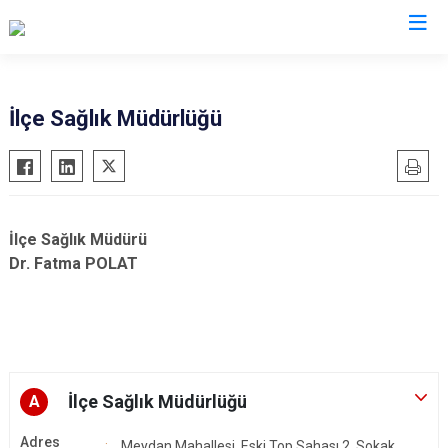
Şanlıurfa
İlçe Sağlık Müdürlüğü
Akçakale
Siverek
Birecik
Suruç
Bozova
Viranşehir
İlçe Sağlık Müdürü
Ceylanpınar
Haliliye
Dr. Fatma POLAT
Halfeti
Eyyübiye
Harran
Karaköprü
Hilvan
İlçe Sağlık Müdürlüğü
A
Adres
Meydan Mahallesi, Eski Top Sahası 2. Sokak