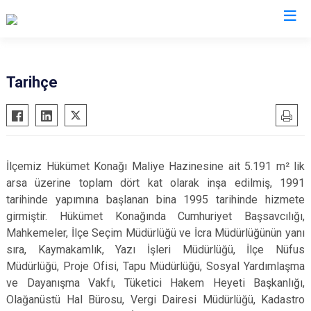
Şanlıurfa
Tarihçe
Akçakale
Siverek
Birecik
Suruç
Bozova
Viranşehir
İlçemiz Hükümet Konağı Maliye Hazinesine ait 5.191 m² lik
Ceylanpınar
Haliliye
arsa üzerine toplam dört kat olarak inşa edilmiş, 1991
Halfeti
Eyyübiye
tarihinde yapımına başlanan bina 1995 tarihinde hizmete
girmiştir. Hükümet Konağında Cumhuriyet Başsavcılığı,
Harran
Karaköprü
Mahkemeler, İlçe Seçim Müdürlüğü ve İcra Müdürlüğünün yanı
Hilvan
sıra, Kaymakamlık, Yazı İşleri Müdürlüğü, İlçe Nüfus
Müdürlüğü, Proje Ofisi, Tapu Müdürlüğü, Sosyal Yardımlaşma
ve Dayanışma Vakfı, Tüketici Hakem Heyeti Başkanlığı,
Olağanüstü Hal Bürosu, Vergi Dairesi Müdürlüğü, Kadastro