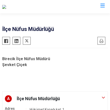
Şanlıurfa
İlçe Nüfus Müdürlüğü
Akçakale
Siverek
Birecik
Suruç
Bozova
Viranşehir
Birecik İlçe Nüfus Müdürü
Ceylanpınar
Haliliye
Şevket Çiçek
Halfeti
Eyyübiye
Harran
Karaköprü
Hilvan
İlçe Nüfus Müdürlüğü
A
Adres
Hükümet Konağı kat: 1