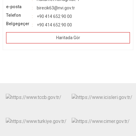
e-posta
birecik63@nvi.gov.tr
Telefon
+90 414 652 90 00
Belgegeçer
+90 414 652 90 00
Haritada Gör