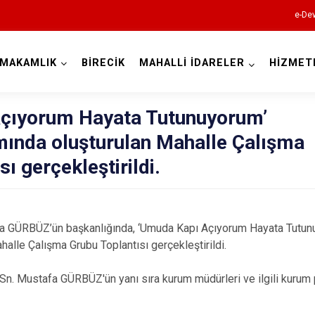
e-Dev
YMAKAMLIK
BİRECİK
MAHALLİ İDARELER
HİZMET
Şanlıurfa
çıyorum Hayata Tutunuyorum’
mında oluşturulan Mahalle Çalışma
ı gerçekleştirildi.
Akçakale
 GÜRBÜZ’ün başkanlığında, ‘Umuda Kapı Açıyorum Hayata Tutunu
Birecik
alle Çalışma Grubu Toplantısı gerçekleştirildi.
Bozova
. Mustafa GÜRBÜZ'ün yanı sıra kurum müdürleri ve ilgili kurum p
Ceylanpınar