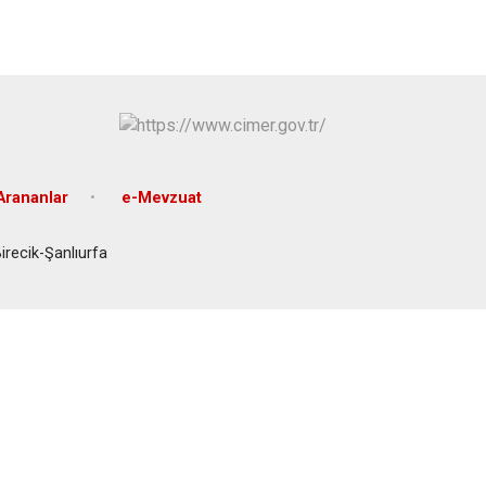
Eyyübiye
Karaköprü
Arananlar
e-Mevzuat
recik-Şanlıurfa