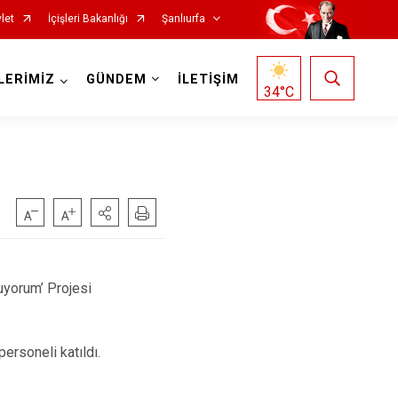
let
İçişleri Bakanlığı
Şanlıurfa
LERİMİZ
GÜNDEM
İLETİŞİM
34
°C
Siverek
yorum’ Projesi
Suruç
Viranşehir
ersoneli katıldı.
Haliliye