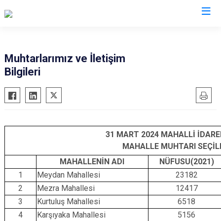
Şanlıurfa
Muhtarlarımız ve İletişim
Bilgileri
Akçakale
Siverek
Birecik
Suruç
Bozova
Viranşehir
Ceylanpınar
Haliliye
31 MART 2024 MAHALLİ İDARE
Halfeti
Eyyübiye
MAHALLE MUHTARI SEÇİLEN
Harran
Karaköprü
MAHALLENİN ADI
NÜFUSU(2021)
Hilvan
1
Meydan Mahallesi
23182
2
Mezra Mahallesi
12417
3
Kurtuluş Mahallesi
6518
4
Karşıyaka Mahallesi
5156