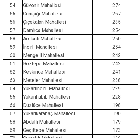
54
Güvenir Mahallesi
274
55
Günışığı Mahallesi
267
56
Çiçekalan Mahallesi
235
57
Damlıca Mahallesi
254
58
Arslanlı Mahallesi
250
59
İncirli Mahallesi
254
60
Mengelli Mahallesi
242
61
Boztepe Mahallesi
242
62
Keskince Mahallesi
241
63
Meteler Mahallesi
238
64
Yukarıincirli Mahallesi
229
65
Yukarıhabib Mahallesi
228
66
Düzlüce Mahallesi
198
67
Yukarıkarabaş Mahallesi
190
68
Abdallı Mahallesi
179
69
Geçittepe Mahallesi
173