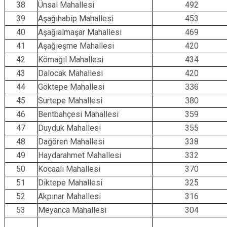
38
Ünsal Mahallesi
492
39
Aşağıhabip Mahallesi
453
40
Aşağıalmaşar Mahallesi
469
41
Aşağıeşme Mahallesi
420
42
Kömağıl Mahallesi
434
43
Dalocak Mahallesi
420
44
Göktepe Mahallesi
336
45
Surtepe Mahallesi
380
46
Bentbahçesi Mahallesi
359
47
Duyduk Mahallesi
355
48
Dağören Mahallesi
338
49
Haydarahmet Mahallesi
332
50
Kocaali Mahallesi
370
51
Diktepe Mahallesi
325
52
Akpınar Mahallesi
316
53
Meyanca Mahallesi
304