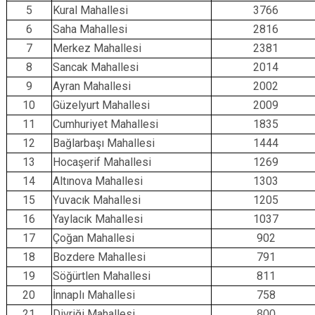
5
Kural Mahallesi
3766
6
Saha Mahallesi
2816
7
Merkez Mahallesi
2381
8
Sancak Mahallesi
2014
9
Ayran Mahallesi
2002
10
Güzelyurt Mahallesi
2009
11
Cumhuriyet Mahallesi
1835
12
Bağlarbaşı Mahallesi
1444
13
Hocaşerif Mahallesi
1269
14
Altınova Mahallesi
1303
15
Yuvacık Mahallesi
1205
16
Yaylacık Mahallesi
1037
17
Çoğan Mahallesi
902
18
Bozdere Mahallesi
791
19
Söğürtlen Mahallesi
811
20
İnnaplı Mahallesi
758
21
Divriği Mahallesi
800