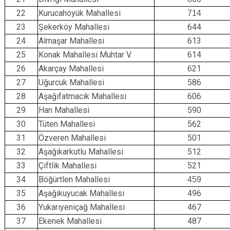
22
Kurucahöyük Mahallesi
714
23
Şekerköy Mahallesi
644
24
Almaşar Mahallesi
613
25
Konak Mahallesi Muhtar V.
614
26
Akarçay Mahallesi
621
27
Uğurcuk Mahallesi
586
28
Aşağıfatmacık Mahallesi
606
29
Han Mahallesi
590
30
Tüten Mahallesi
562
31
Özveren Mahallesi
501
32
Aşağıkarkutlu Mahallesi
512
33
Çiftlik Mahallesi
521
34
Böğürtlen Mahallesi
459
35
Aşağıkuyucak Mahallesi
496
36
Yukarıyeniçağ Mahallesi
467
37
Ekenek Mahallesi
487