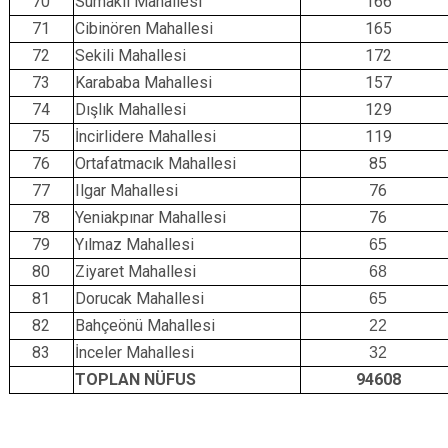
70
Sumaklı Mahallesi
166
71
Cibinören Mahallesi
165
72
Sekili Mahallesi
172
73
Karababa Mahallesi
157
74
Dışlık Mahallesi
129
75
İncirlidere Mahallesi
119
76
Ortafatmacık Mahallesi
85
77
Ilgar Mahallesi
76
78
Yeniakpınar Mahallesi
76
79
Yılmaz Mahallesi
65
80
Ziyaret Mahallesi
68
81
Dorucak Mahallesi
65
82
Bahçeönü Mahallesi
22
83
İnceler Mahallesi
32
TOPLAN NÜFUS
94608